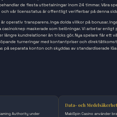
handlar de flesta utbetalningar inom 24 timmar. Våra spela
 och vår licensstatus är offentligt verifierbar på denna sid
s är operativ transparens. Inga dolda villkor på bonusar. In
a casinoknep maskerade som belöningar. Vi arbetar enligt 
 längre kundrelationer än tricks gör. Nya spelare får ett 
 löpande turneringar med kontantpriser och direktåtkomst 
as på separata konton och skyddas av standardiserade iGa
Data- och Medelsäkerhe
Gaming Authority under
MakiSpin Casino använder br