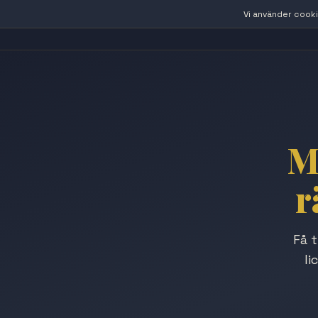
Vi använder cooki
M
r
Få 
li