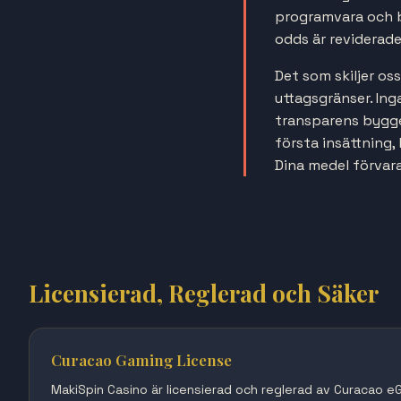
programvara och be
odds är reviderade
Det som skiljer os
uttagsgränser. Ing
transparens bygger
första insättning,
Dina medel förvar
Licensierad, Reglerad och Säker
Curacao Gaming License
MakiSpin Casino är licensierad och reglerad av Curacao e