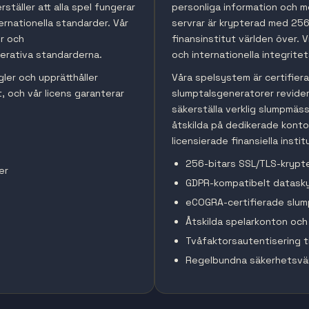
täller att alla spel fungerar
personliga information och m
ernationella standarder. Vår
servrar är krypterad med 25
r och
finansinstitut världen över. 
perativa standarderna.
och internationella integrite
gler och upprätthåller
Våra spelsystem är certifiera
t, och vår licens garanterar
slumptalsgeneratorer revider
säkerställa verklig slumpmäs
åtskilda på dedikerade konto
licensierade finansiella instit
256-bitars SSL/TLS-krypter
er
GDPR-kompatibelt datask
eCOGRA-certifierade slum
Åtskilda spelarkonton oc
Tvåfaktorsautentisering ti
Regelbundna säkerhetsvär