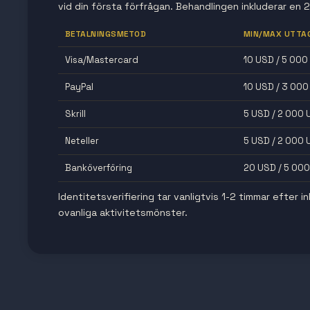
vid din första förfrågan. Behandlingen inkluderar en 
BETALNINGSMETOD
MIN/MAX UTTA
Visa/Mastercard
10 USD / 5 000
PayPal
10 USD / 3 00
Skrill
5 USD / 2 000
Neteller
5 USD / 2 000
Banköverföring
20 USD / 5 00
Identitetsverifiering tar vanligtvis 1-2 timmar efter i
ovanliga aktivitetsmönster.