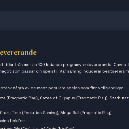
levererande
med titlar från mer än 100 ledande programvarelevererande. Oavset
u något som passar din spelstil. Vår samling inkluderar bestsellers
ptäck några av de mest populära spelen som finns tillgängliga:
a (Pragmatic Play), Gates of Olympus (Pragmatic Play), Starburst
 Crazy Time (Evolution Gaming), Mega Ball (Pragmatic Play)
asino Hold'em
rtune (NetEnt), Hall of Gods (NetEnt)