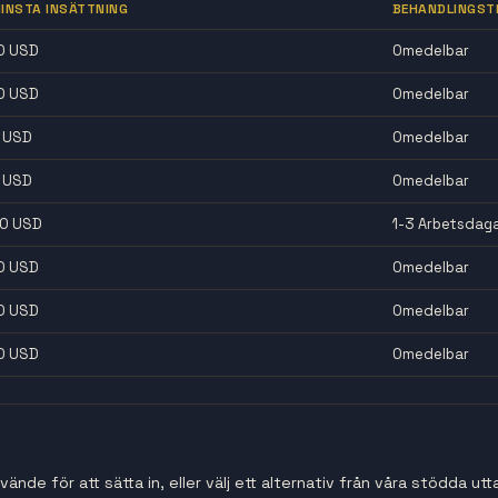
INSTA INSÄTTNING
BEHANDLINGST
0 USD
Omedelbar
0 USD
Omedelbar
 USD
Omedelbar
 USD
Omedelbar
0 USD
1-3 Arbetsdag
0 USD
Omedelbar
0 USD
Omedelbar
0 USD
Omedelbar
e för att sätta in, eller välj ett alternativ från våra stödda uttag