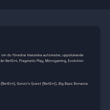
t om du föredrar klassiska automater, uppslukande
 från NetEnt, Pragmatic Play, Microgaming, Evolution
 (NetEnt), Gonzo's Quest (NetEnt), Big Bass Bonanza