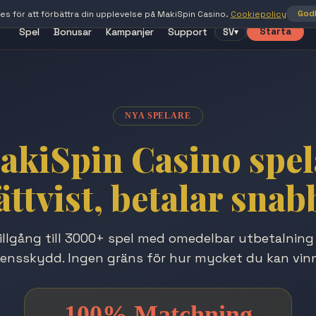
God
es för att förbättra din upplevelse på MakiSpin Casino.
Cookiepolicy
MakiSpin Casino
Spel
Bonusar
Kampanjer
Support
Starta
SV
▾
NYA SPELARE
akiSpin Casino spel
ättvist, betalar snab
tillgång till 3000+ spel med omedelbar utbetalning
censskydd. Ingen gräns för hur mycket du kan vin
100% Matchning