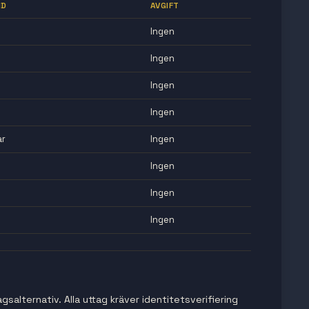
ID
AVGIFT
Ingen
Ingen
Ingen
Ingen
ar
Ingen
Ingen
Ingen
Ingen
salternativ. Alla uttag kräver identitetsverifiering