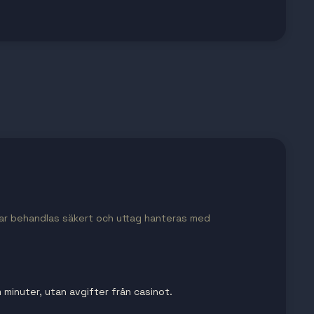
ngar behandlas säkert och uttag hanteras med
m minuter, utan avgifter från casinot.