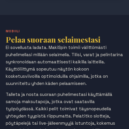
MOBIILI
Pelaa suoraan selaimestasi
Ei sovellusta ladata. MakiSpin toimii välittömästi
puhelimellasi millään selaimella. Tilisi, varat ja pelintarina
synkronoidaan automaattisesti kaikilla laitteilla.
Käyttöliittymä sopeutuu näytön kokoon
kosketusviivoilla optimoiduilla ohjaimilla, jotka on
suunniteltu yhden käden pelaamiseen.
Talleta ja nosta suoraan puhelimestasi käyttämällä
samoja maksutapoja, jotka ovat saatavilla
työpöydässä. Kaikki pelit toimivat täysnopeudella
yhteyden tyypistä riippumatta. Pelatitko slotteja,
pöytäpelejä tai live-jälleenmyyjä istuntoja, kokemus