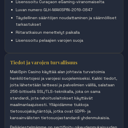
Lisenssoitu Curaçaon eGaming-viranomaiselta
Luvan numero GLH-MAKISPIN-2019-0847
Täydellinen sääntöjen noudattaminen ja säännölliset
tarkastukset
Riitaratkaisun menettelyt paikalla
Lisenssoitu pelaajien varojen suoja
Tiedot ja varojen turvallisuus
MakiSpin Casino käyttää alan johtavia turvatoimia
henkilötietojesi ja varojesi suojelemiseksi. Kaikki tiedot,
joita lähetetään laitteesi ja palvelimien välillä, salataan
256-bittisellä SSL/TLS-tekniikalla, joka on sama
standardi, jota rahoituslaitokset käyttävät
maailmanlaajuisesti. Ylläpidämme tiukkoja
tietosuojakäytäntöjä, jotka ovat GDPR- ja
kansainvälisten tietosuojastandardi yhdenmukaisia.
Pelijärjestelmämme on sertifioitu oikeudenmukaisuuden