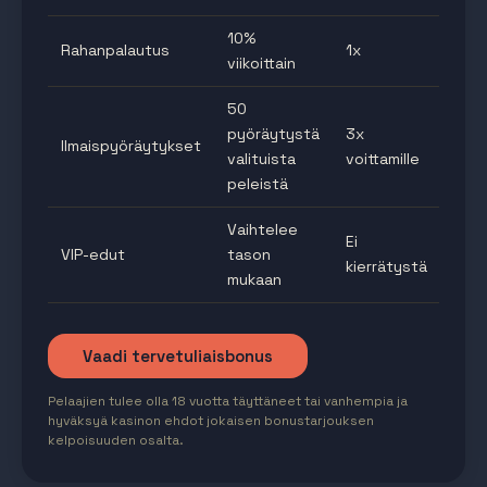
10%
Rahanpalautus
1x
7 pä
viikoittain
50
pyöräytystä
3x
14
Ilmaispyöräytykset
valituista
voittamille
päiv
peleistä
Vaihtelee
Ei
VIP-edut
tason
Jat
kierrätystä
mukaan
Vaadi tervetuliaisbonus
Pelaajien tulee olla 18 vuotta täyttäneet tai vanhempia ja
hyväksyä kasinon ehdot jokaisen bonustarjouksen
kelpoisuuden osalta.