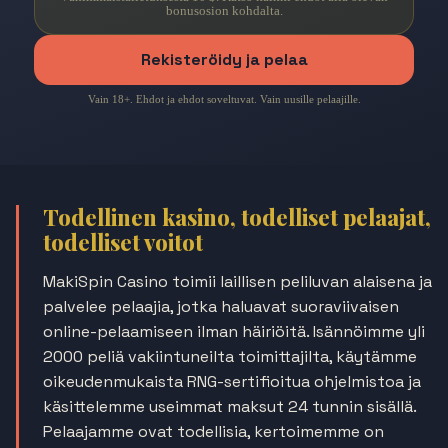
bonusosion kohdalta.
Rekisteröidy ja pelaa
Vain 18+. Ehdot ja ehdot soveltuvat. Vain uusille pelaajille.
Todellinen kasino, todelliset pelaajat,
todelliset voitot
MakiSpin Casino toimii laillisen peliluvan alaisena ja
palvelee pelaajia, jotka haluavat suoraviivaisen
online-pelaamiseen ilman häiriöitä. Isännöimme yli
2000 peliä vakiintuneilta toimittajilta, käytämme
oikeudenmukaista RNG-sertifioitua ohjelmistoa ja
käsittelemme useimmat maksut 24 tunnin sisällä.
Pelaajamme ovat todellisia, kertoimemme on