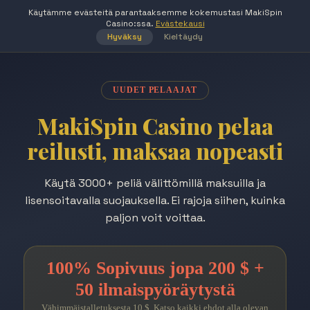
Käytämme evästeitä parantaaksemme kokemustasi MakiSpin
MakiSpin Casino
Casino:ssa.
Evästekausi
Hyväksy
Kieltäydy
UUDET PELAAJAT
MakiSpin Casino pelaa
reilusti, maksaa nopeasti
Käytä 3000+ peliä välittömillä maksuilla ja
lisensoitavalla suojauksella. Ei rajoja siihen, kuinka
paljon voit voittaa.
100% Sopivuus jopa 200 $ +
50 ilmaispyöräytystä
Vähimmäistalletuksesta 10 $. Katso kaikki ehdot alla olevan