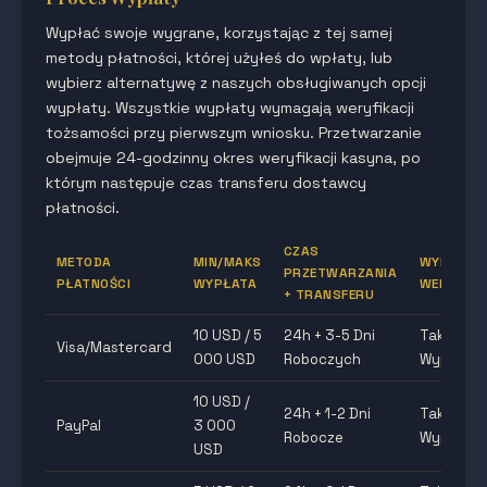
Wypłać swoje wygrane, korzystając z tej samej
metody płatności, której użyłeś do wpłaty, lub
wybierz alternatywę z naszych obsługiwanych opcji
wypłaty. Wszystkie wypłaty wymagają weryfikacji
tożsamości przy pierwszym wniosku. Przetwarzanie
obejmuje 24-godzinny okres weryfikacji kasyna, po
którym następuje czas transferu dostawcy
płatności.
CZAS
METODA
MIN/MAKS
WYMAGA
PRZETWARZANIA
PŁATNOŚCI
WYPŁATA
WERYFIK
+ TRANSFERU
10 USD / 5
24h + 3-5 Dni
Tak (Pier
Visa/Mastercard
000 USD
Roboczych
Wypłata)
10 USD /
24h + 1-2 Dni
Tak (Pier
PayPal
3 000
Robocze
Wypłata)
USD