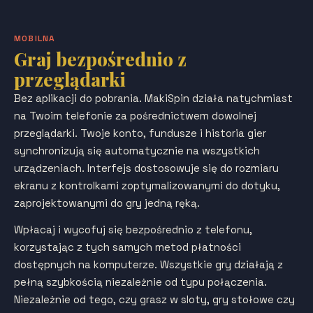
MOBILNA
Graj bezpośrednio z
przeglądarki
Bez aplikacji do pobrania. MakiSpin działa natychmiast
na Twoim telefonie za pośrednictwem dowolnej
przeglądarki. Twoje konto, fundusze i historia gier
synchronizują się automatycznie na wszystkich
urządzeniach. Interfejs dostosowuje się do rozmiaru
ekranu z kontrolkami zoptymalizowanymi do dotyku,
zaprojektowanymi do gry jedną ręką.
Wpłacaj i wycofuj się bezpośrednio z telefonu,
korzystając z tych samych metod płatności
dostępnych na komputerze. Wszystkie gry działają z
pełną szybkością niezależnie od typu połączenia.
Niezależnie od tego, czy grasz w sloty, gry stołowe czy