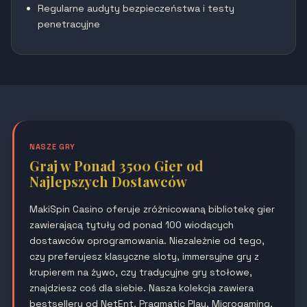
Regularne audyty bezpieczeństwa i testy
penetracyjne
NASZE GRY
Graj w Ponad 3500 Gier od
Najlepszych Dostawców
MakiSpin Casino oferuje zróżnicowaną bibliotekę gier
zawierającą tytuły od ponad 100 wiodących
dostawców oprogramowania. Niezależnie od tego,
czy preferujesz klasyczne sloty, immersyjne gry z
krupierem na żywo, czy tradycyjne gry stołowe,
znajdziesz coś dla siebie. Nasza kolekcja zawiera
bestsellery od NetEnt, Pragmatic Play, Microgaming,