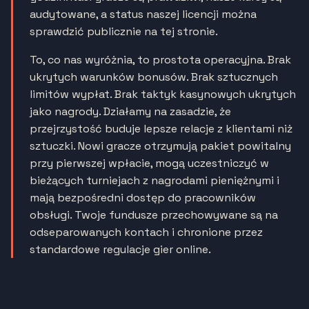
audytowane, a status naszej licencji można
sprawdzić publicznie na tej stronie.
To, co nas wyróżnia, to prostota operacyjna. Brak
ukrytych warunków bonusów. Brak sztucznych
limitów wypłat. Brak taktyk kasynowych ukrytych
jako nagrody. Działamy na zasadzie, że
przejrzystość buduje lepsze relacje z klientami niż
sztuczki. Nowi gracze otrzymują pakiet powitalny
przy pierwszej wpłacie, mogą uczestniczyć w
bieżących turniejach z nagrodami pieniężnymi i
mają bezpośredni dostęp do pracowników
obsługi. Twoje fundusze przechowywane są na
odseparowanych kontach i chronione przez
standardowe regulacje gier online.