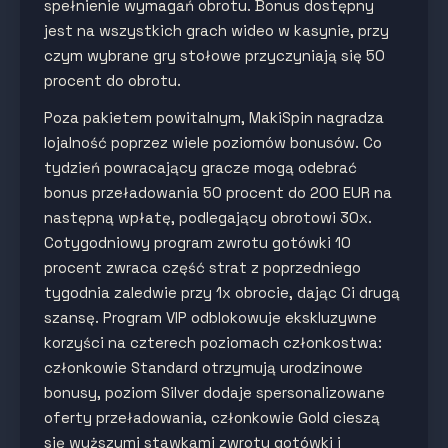
spełnienie wymagań obrotu. Bonus dostępny
jest na wszystkich grach wideo w kasynie, przy
czym wybrane gry stołowe przyczyniają się 50
procent do obrotu.
Poza pakietem powitalnym, MakiSpin nagradza
lojalność poprzez wiele poziomów bonusów. Co
tydzień powracający gracze mogą odebrać
bonus przeładowania 50 procent do 200 EUR na
następną wpłatę, podlegający obrotowi 30x.
Cotygodniowy program zwrotu gotówki 10
procent zwraca część strat z poprzedniego
tygodnia zaledwie przy 1x obrocie, dając Ci drugą
szansę. Program VIP odblokowuje ekskluzywne
korzyści na czterech poziomach członkostwa:
członkowie Standard otrzymują urodzinowe
bonusy, poziom Silver dodaje spersonalizowane
oferty przeładowania, członkowie Gold cieszą
się wyższymi stawkami zwrotu gotówki i