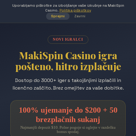
Uporabljamo piškotke za izboljšanje vaše izkušnje na MakiSpin
MakiSpin Casino
Casino.
Politika piškotkov
Sprejmi
Zavrni
NOVI IGRALCI
MakiSpin Casino igra
pošteno, hitro izplačuje
Dostop do 3000+ iger s takojšnjimi izplačili in
licenčno zaščito. Brez omejitev za vaše dobitke.
100% ujemanje do $200 + 50
brezplačnih sukanj
Najmanjši depozit $10. Polne pogoje si oglejte v razdelku
bonus spodaj.