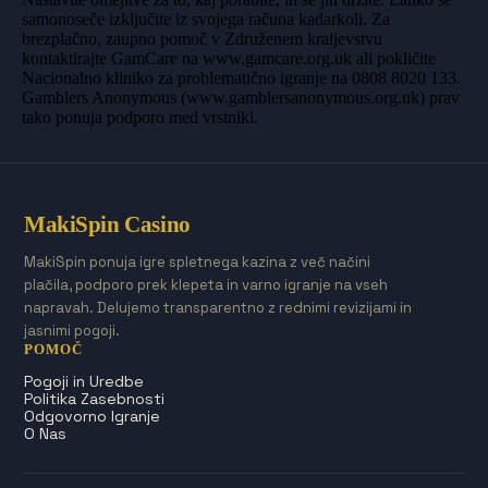
samonoseče izključite iz svojega računa kadarkoli. Za
brezplačno, zaupno pomoč v Združenem kraljevstvu
kontaktirajte GamCare na www.gamcare.org.uk ali pokličite
Nacionalno kliniko za problematično igranje na 0808 8020 133.
Gamblers Anonymous (www.gamblersanonymous.org.uk) prav
tako ponuja podporo med vrstniki.
MakiSpin Casino
MakiSpin ponuja igre spletnega kazina z več načini
plačila, podporo prek klepeta in varno igranje na vseh
napravah. Delujemo transparentno z rednimi revizijami in
jasnimi pogoji.
POMOČ
Pogoji in Uredbe
Politika Zasebnosti
Odgovorno Igranje
O Nas