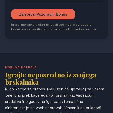
Zahtevaj Pozdravni Bonus
Igralci morajo biti stari 18 let ali več in sprejeti pogoje
kazina, da se kvalificirajo za katero koli ponudbo bonusa.
MOBILNA NAPRAVA
Igrajte neposredno iz svojega
brskalnika
Ni aplikacije za prenos. MakiSpin deluje takoj na vašem
telefonu prek katerega koli brskalnika. Vaš račun,
sredstva in zgodovina iger se avtomatično
sinhronizirajo na vseh napravah. Vmesnik se prilagodi