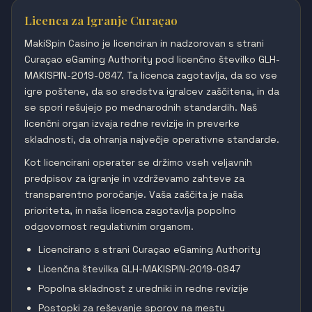
Licenca za Igranje Curaçao
MakiSpin Casino je licenciran in nadzorovan s strani
Curaçao eGaming Authority pod licenčno številko GLH-
MAKISPIN-2019-0847. Ta licenca zagotavlja, da so vse
igre poštene, da so sredstva igralcev zaščitena, in da
se spori rešujejo po mednarodnih standardih. Naš
licenčni organ izvaja redne revizije in preverke
skladnosti, da ohranja največje operativne standarde.
Kot licencirani operater se držimo vseh veljavnih
predpisov za igranje in vzdrževamo zahteve za
transparentno poročanje. Vaša zaščita je naša
prioriteta, in naša licenca zagotavlja popolno
odgovornost regulativnim organom.
Licencirano s strani Curaçao eGaming Authority
Licenčna številka GLH-MAKISPIN-2019-0847
Popolna skladnost z uredniki in redne revizije
Postopki za reševanje sporov na mestu