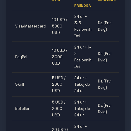
PRENOSA
24 ur +
10 USD /
3-5
Da (Prvi
Visa/Mastercard
5000
Poslovnih
Dvig)
USD
Dni
24 ur + 1-
10 USD /
2
Da (Prvi
PayPal
3000
Poslovnih
Dvig)
USD
Dni
5 USD /
24 ur +
Da (Prvi
Skrill
2000
Takoj do
Dvig)
USD
24 ur
5 USD /
24 ur +
Da (Prvi
Neteller
2000
Takoj do
Dvig)
USD
24 ur
24 ur +
20 USD /