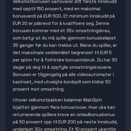
Velkomstbonusen samsvarer ditt første innskudd
med opptil 150 prosent, med en maksimal
bonusverdi på EUR 500. Et minimum innskudd på
EUR 20 er påkrevd for å kvalifisere seg. Denne
bonusen kommer med et 35x omsetningskrav,
som betyr at du må spille gjennom bonusbeløpet
35 ganger før du kan trekke ut. Mens du spiller, er
det maksimale veddemålet begrenset til EUR 5
per spinn for å forhindre bonusmisbruk. Du har 30
dager på deg til å oppfylle omsetningskravene.
Bonusen er tilgjengelig på alle videoautomater i
kasinoet, med utvalgte bordspill som bidrar 50
prosent mot omsetning.
Utover velkomstpakken belønner MakiSpin
lojalitet gjennom flere bonusnivoer. Hver uke kan
returnerende spillere kreve en omladbonusbonus
på 50 prosent opp til EUR 200 på neste innskudd,
underlagt 30x omsetning. Et 10 prosent ukentlig