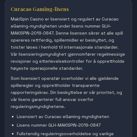
Curacao Gaming-lisens
MakiSpin Casino er lisensiert og regulert av Curacao
eGaming-myndigheten under lisens nummer GLH-
MAKISPIN-2019-0847. Denne lisensen sikrer at alle spill
opereres rettferdig, spillermidler er beskyttet, og
tvister løses i henhold til internasjonale standarder.
Vår lisensieringsmyndighet gjennomfører regelmessige
revisjoner og etterlevelsekontroller for å opprettholde
høyeste operasjonelle standarder.
Som lisensiert operatør overholder vi alle gjeldende
spilleregler og opprettholder transparente
rapporteringskrav. Din beskyttelse er vår prioritet, og
vår lisens garanterer full ansvar overfor
reguleringsmyndighetene.
Lisensiert av Curacao eGaming-myndigheten
Lisens nummer GLH-MAKISPIN-2019-0847
Fullstendig reguleringsoverholdelse og vanlige