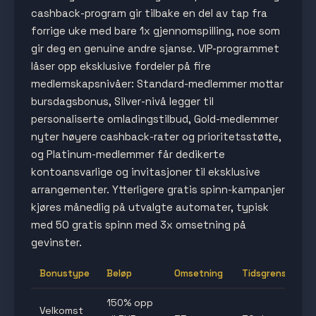
cashback-program gir tilbake en del av tap fra
forrige uke med bare 1x gjennomspilling, noe som
gir deg en genuine andre sjanse. VIP-programmet
låser opp eksklusive fordeler på fire
medlemskapsnivåer: Standard-medlemmer mottar
bursdagsbonus, Silver-nivå legger til
personaliserte omladingstilbud, Gold-medlemmer
nyter høyere cashback-rater og prioritetsstøtte,
og Platinum-medlemmer får dedikerte
kontoansvarlige og invitasjoner til eksklusive
arrangementer. Ytterligere gratis spinn-kampanjer
kjøres månedlig på utvalgte automater, typisk
med 50 gratis spinn med 3x omsetning på
gevinster.
Bonustype
Beløp
Omsetning
Tidsgrense
150% opp
Velkomst