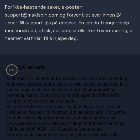
For ikke-hastende saker, e-posten
support@makispin.com
og forvent et svar innen 24
timer. All support gis på engelsk. Enten du trenger hjelp
med innskudd, uttak, spilleregler eller kontoverifisering, er
teamet vårt klar til å hjelpe deg.
Spill ansvarlig
18+
MakiSpin Casino er kun for voksne 18 år og eldre. Gambling
skal være underholdning, ikke en måte å tjene penger på. Det
kan bli avhengighetsdannende og føre til økonomisk og
personlig skade. Hvis du føler at spillingen din blir utenfor
kontroll, ta gjerne kontakt for støtte.
Sett grenser for hva du bruker og hold deg til dem. Du kan
ekskludere deg selv fra kontoen din når som helst. For gratis,
konfidensielt hjelp i Storbritannia, kontakt GamCare på
www.gamcare.org.uk eller ring National Problem Gambling
Clinic på 0808 8020 133. Gamblers Anonymous
(www.gamblersanonymous.org.uk) tilbyr også peer-støtte.