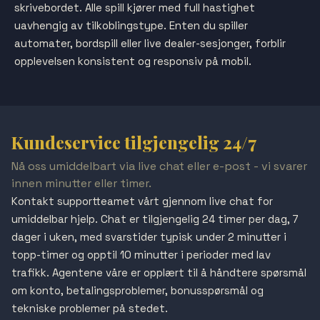
skrivebordet. Alle spill kjører med full hastighet
uavhengig av tilkoblingstype. Enten du spiller
automater, bordspill eller live dealer-sesjonger, forblir
opplevelsen konsistent og responsiv på mobil.
Kundeservice tilgjengelig 24/7
Nå oss umiddelbart via live chat eller e-post - vi svarer
innen minutter eller timer.
Kontakt supportteamet vårt gjennom live chat for
umiddelbar hjelp. Chat er tilgjengelig 24 timer per dag, 7
dager i uken, med svarstider typisk under 2 minutter i
topp-timer og opptil 10 minutter i perioder med lav
trafikk. Agentene våre er opplært til å håndtere spørsmål
om konto, betalingsproblemer, bonusspørsmål og
tekniske problemer på stedet.