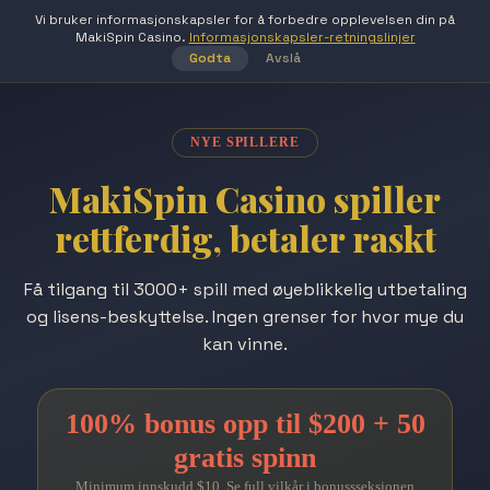
Vi bruker informasjonskapsler for å forbedre opplevelsen din på
MakiSpin Casino
MakiSpin Casino.
Informasjonskapsler-retningslinjer
Godta
Avslå
NYE SPILLERE
MakiSpin Casino spiller
rettferdig, betaler raskt
Få tilgang til 3000+ spill med øyeblikkelig utbetaling
og lisens-beskyttelse. Ingen grenser for hvor mye du
kan vinne.
100% bonus opp til $200 + 50
gratis spinn
Minimum innskudd $10. Se full vilkår i bonussseksjonen