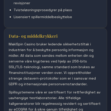
revisjoner
Tvisteløsningsprosedyrer på plass
Lisensiert spillermiddelbeskyttelse
Data- og middelkrykkeri
MakiSpin Casino bruker ledende sikkerhetstiltak i
industrien for å beskytte personlig informasjon og
midler. All data som sendes mellom enheten din og
serverne våre krypteres ved hjelp av 256-bits
SSL/TLS-teknologi, samme standard som brukes av
finansinstitusjoner verden over. Vi opprettholder
strenge datavern-protokoller som er i samsvar med
GDPR og internasjonale personvernstandarder.
Spillsystemene våre er sertifisert for rettferdighet av
uavhengige testlaboratorier. Alle tilfeldige
tallgeneratorer blir regelmessig revidert og sertifisert
av eCOGRA for å sikre genuin tilfeldighet og