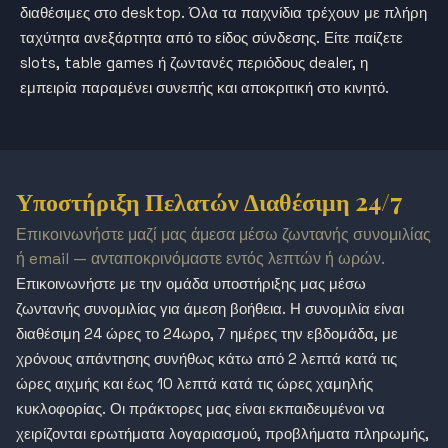
διαθέσιμες στο desktop. Όλα τα παιχνίδια τρέχουν με πλήρη
ταχύτητα ανεξάρτητα από το είδος σύνδεσης. Είτε παίζετε
slots, table games ή ζωντανές περιόδους dealer, η
εμπειρία παραμένει συνεπής και αποκριτική στο κινητό.
Υποστήριξη Πελατών Διαθέσιμη 24/7
Επικοινωνήστε μαζί μας άμεσα μέσω ζωντανής συνομιλίας
ή email — ανταποκρινόμαστε εντός λεπτών ή ωρών.
Επικοινωνήστε με την ομάδα υποστήριξης μας μέσω
ζωντανής συνομιλίας για άμεση βοήθεια. Η συνομιλία είναι
διαθέσιμη 24 ώρες το 24ωρο, 7 ημέρες την εβδομάδα, με
χρόνους απάντησης συνήθως κάτω από 2 λεπτά κατά τις
ώρες αιχμής και έως 10 λεπτά κατά τις ώρες χαμηλής
κυκλοφορίας. Οι πράκτορες μας είναι εκπαιδευμένοι να
χειρίζονται ερωτήματα λογαριασμού, προβλήματα πληρωμής,