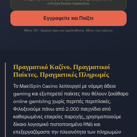
ενότητα bonus παρακάτω.
Εγγραφείτε και Παίξτε
Μόνο 18+. Ισχύουν όροι και προϋποθέσεις. Μόνο νέοι παίκτες.
Πραγματικό Καζίνο, Πραγματικοί
Παίκτες, Πραγματικές Πληρωμές
Το MakiSpin Casino λειτουργεί με νόμιμη άδεια
gaming και εξυπηρετεί παίκτες που θέλουν ξεκάθαρο
online gambling χωρίς περιττές περιπλοκές.
Φιλοξενούμε πάνω από 2.000 παιχνίδια από
καθιερωμένες εταιρείες παροχής, χρησιμοποιούμε
δίκαιο λογισμικό πιστοποιημένο RNG και
επεξεργαζόμαστε την πλειονότητα των πληρωμών