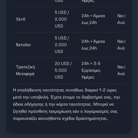
USD
Ημέρες
5 USD /
24h + Άμεσα
Ναι (Πρώτη
Skrill
2.000
έως 24h
Ανάληψη)
USD
5 USD /
24h + Άμεσα
Ναι (Πρώτη
Neteller
2.000
έως 24h
Ανάληψη)
USD
20 USD /
24h + 3-5
Τραπεζική
Ναι (Πρώτη
5.000
Εργάσιμες
Μεταφορά
Ανάληψη)
USD
Ημέρες
Η επαλήθευση ταυτότητας συνήθως διαρκεί 1-2 ώρες
μετά την υποβολή. Έχετε έτοιμο το διαβατήριό σας, την
άδεια οδήγησης ή την κάρτα ταυτότητας. Μπορεί να
ζητηθεί πρόσθετη τεκμηρίωση εάν ο λογαριασμός σας
παρουσιάζει ασυνήθιστα σχέδια δραστηριότητας.