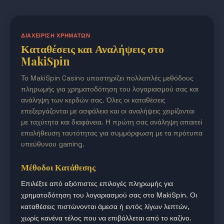
ΔΙΑΧΕΊΡΙΣΗ ΧΡΗΜΆΤΩΝ
Καταθέσεις και Αναλήψεις στο
MakiSpin
Το MakiSpin Casino υποστηρίζει πολλαπλές μεθόδους
πληρωμής για χρηματοδότηση του λογαριασμού σας και
ανάληψη των κερδών σας. Όλες οι καταθέσεις
επεξεργάζονται με ασφάλεια και οι αναλήψεις χειρίζονται
με ταχύτητα και διαφάνεια. Η πρώτη σας ανάληψη απαιτεί
επαλήθευση ταυτότητας για συμμόρφωση με τα πρότυπα
υπεύθυνου gaming.
Μέθοδοι Κατάθεσης
Επιλέξτε από αξιόπιστες επιλογές πληρωμής για
χρηματοδότηση του λογαριασμού σας στο MakiSpin. Οι
καταθέσεις πιστώνονται άμεσα ή εντός λίγων λεπτών,
χωρίς κανένα τέλος που να επιβάλλεται από το καζίνο.