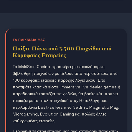
ΤΑ ΠΑΙΧΝΊΔΙΑ ΜΑΣ
Παίξτε Πάνω από 3.500 Παιχνίδια από
Κορυφαίες Εταιρείες
Το MakiSpin Casino προσφέρει μια ποικιλόμορφη
βιβλιοθήκη παιχνιδιών με τίτλους από περισσότερες από
100 κορυφαίες εταιρείες παροχής λογισμικού. Είτε
προτιμάτε κλασικά slots, immersive live dealer games ή
παραδοσιακά τραπέζια παιχνιδιών, θα βρείτε κάτι που να
ταιριάζει με το στυλ παιχνιδιού σας. Η συλλογή μας
περιλαμβάνει best-sellers από NetEnt, Pragmatic Play,
Microgaming, Evolution Gaming και πολλές άλλες
καθιερωμένες εταιρείες.
Περιηγηθείτε στην επιλογή μας ανά κατηγορία παρακάτω