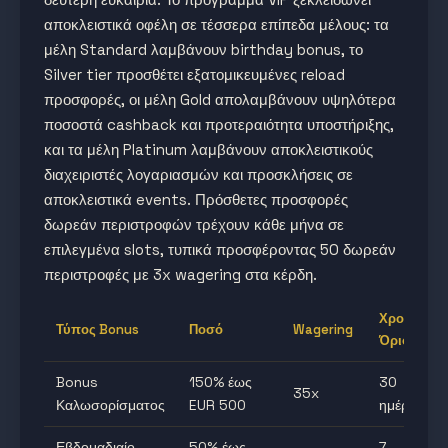
αποκλειστικά οφέλη σε τέσσερα επίπεδα μέλους: τα
μέλη Standard λαμβάνουν birthday bonus, το
Silver tier προσθέτει εξατομικευμένες reload
προσφορές, οι μέλη Gold απολαμβάνουν υψηλότερα
ποσοστά cashback και προτεραιότητα υποστήριξης,
και τα μέλη Platinum λαμβάνουν αποκλειστικούς
διαχειριστές λογαριασμών και προσκλήσεις σε
αποκλειστικά events. Πρόσθετες προσφορές
δωρεάν περιστροφών τρέχουν κάθε μήνα σε
επιλεγμένα slots, τυπικά προσφέροντας 50 δωρεάν
περιστροφές με 3x wagering στα κέρδη.
Χρονικό
Τύπος Bonus
Ποσό
Wagering
Όριο
Bonus
150% έως
30
35x
Καλωσορίσματος
EUR 500
ημέρες
Εβδομαδιαίο
50% έως
7