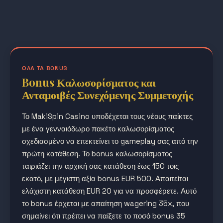
ΌΛΑ ΤΑ BONUS
Bonus Καλωσορίσματος και
Ανταμοιβές Συνεχόμενης Συμμετοχής
Το MakiSpin Casino υποδέχεται τους νέους παίκτες
με ένα γενναιόδωρο πακέτο καλωσορίσματος
σχεδιασμένο να επεκτείνει το gameplay σας από την
πρώτη κατάθεση. Το bonus καλωσορίσματος
ταιριάζει την αρχική σας κατάθεση έως 150 τοις
εκατό, με μέγιστη αξία bonus EUR 500. Απαιτείται
ελάχιστη κατάθεση EUR 20 για να προσφέρετε. Αυτό
το bonus έρχεται με απαίτηση wagering 35x, που
σημαίνει ότι πρέπει να παίξετε το ποσό bonus 35