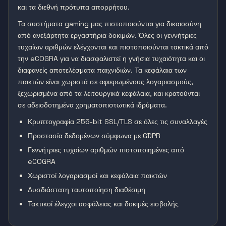
και τα διεθνή πρότυπα απορρήτου.
Τα συστήματα gaming μας πιστοποιούνται για δικαιοσύνη
από ανεξάρτητα εργαστήρια δοκιμών. Όλες οι γεννήτριες
τυχαίων αριθμών ελέγχονται και πιστοποιούνται τακτικά από
την eCOGRA για να διασφαλιστεί η γνήσια τυχαιότητα και οι
διαφανείς αποτελέσματα παιχνιδιών. Τα κεφάλαια των
παικτών είναι χωριστά σε αφιερωμένους λογαριασμούς,
ξεχωρισμένα από τα λειτουργικά κεφάλαια, και κρατούνται
σε αδειοδοτημένα χρηματοπιστωτικά ιδρύματα.
Κρυπτογραφία 256-bit SSL/TLS σε όλες τις συναλλαγές
Προστασία δεδομένων σύμφωνα με GDPR
Γεννήτριες τυχαίων αριθμών πιστοποιημένες από
eCOGRA
Χωριστοί λογαριασμοί και κεφάλαια παικτών
Δυσδιάστατη ταυτοποίηση διαθέσιμη
Τακτικοί έλεγχοι ασφάλειας και δοκιμές εισβολής