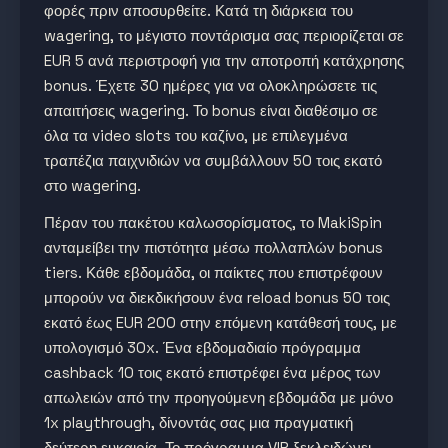
φορές πριν αποσυρθείτε. Κατά τη διάρκεια του
wagering, το μέγιστο ποντάρισμα σας περιορίζεται σε
EUR 5 ανά περιστροφή για την αποτροπή κατάχρησης
bonus. Έχετε 30 ημέρες για να ολοκληρώσετε τις
απαιτήσεις wagering. Το bonus είναι διαθέσιμο σε
όλα τα video slots του καζίνο, με επιλεγμένα
τραπέζια παιχνιδιών να συμβάλλουν 50 τοις εκατό
στο wagering.
Πέραν του πακέτου καλωσορίσματος, το MakiSpin
ανταμείβει την πιστότητα μέσω πολλαπλών bonus
tiers. Κάθε εβδομάδα, οι παίκτες που επιστρέφουν
μπορούν να διεκδικήσουν ένα reload bonus 50 τοις
εκατό έως EUR 200 στην επόμενη κατάθεσή τους, με
υπολογισμό 30x. Ένα εβδομαδιαίο πρόγραμμα
cashback 10 τοις εκατό επιστρέφει ένα μέρος των
απωλειών από την προηγούμενη εβδομάδα με μόνο
1x playthrough, δίνοντάς σας μια πραγματική
δεύτερη ευκαιρία. Το πρόγραμμα VIP ξεκλειδώνει