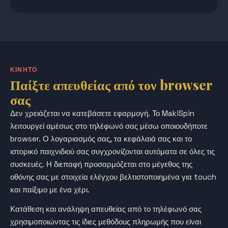
ΚΙΝΗΤΌ
Παίξτε απευθείας από τον browser
σας
Δεν χρειάζεται να κατεβάσετε εφαρμογή. Το MakiSpin
λειτουργεί αμέσως στο τηλέφωνό σας μέσω οποιουδήποτε
browser. Ο λογαριασμός σας, τα κεφάλαιά σας και το
ιστορικό παιχνιδιού σας συγχρονίζονται αυτόματα σε όλες τις
συσκευές. Η διεπαφή προσαρμόζεται στο μέγεθος της
οθόνης σας με στοιχεία ελέγχου βελτιστοποιημένα για touch
και παίξιμο με ένα χέρι.
Κατάθεση και ανάληψη απευθείας από το τηλέφωνό σας
χρησιμοποιώντας τις ίδιες μεθόδους πληρωμής που είναι