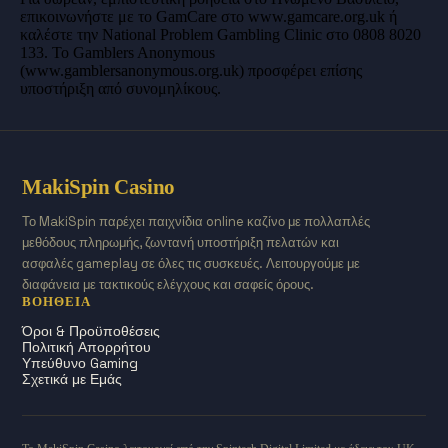
επικοινωνήστε με το GamCare στο www.gamcare.org.uk ή
καλέστε την National Problem Gambling Clinic στο 0808 8020
133. Το Gamblers Anonymous
(www.gamblersanonymous.org.uk) προσφέρει επίσης
υποστήριξη από συνομηλίκους.
MakiSpin Casino
Το MakiSpin παρέχει παιχνίδια online καζίνο με πολλαπλές
μεθόδους πληρωμής, ζωντανή υποστήριξη πελατών και
ασφαλές gameplay σε όλες τις συσκευές. Λειτουργούμε με
διαφάνεια με τακτικούς ελέγχους και σαφείς όρους.
ΒΟΉΘΕΙΑ
Όροι & Προϋποθέσεις
Πολιτική Απορρήτου
Υπεύθυνο Gaming
Σχετικά με Εμάς