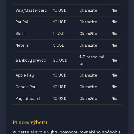
Visa/Mastercard
10 USD
Okamžite
Nie
PayPal
10 USD
Okamžite
Nie
Skrill
5 USD
Okamžite
Nie
Neteller
5 USD
Okamžite
Nie
1-3 pracovné
Bankový prevod
20 USD
Nie
dni
Apple Pay
10 USD
Okamžite
Nie
Google Pay
10 USD
Okamžite
Nie
Paysafecard
10 USD
Okamžite
Nie
Proces výberu
Vyberte si svoje výhry pomocou rovnakého spôsobu