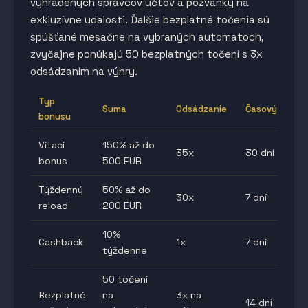
vyhradených správcov účtov a pozvánky na
exkluzívne udalosti. Ďalšie bezplatné točenia sú
spúšťané mesačne na vybraných automatoch,
zvyčajne ponúkajú 50 bezplatných točení s 3x
odsádzaním na výhry.
Typ
Suma
Odsádzanie
Časový limit
bonusu
Vítací
150% až do
35x
30 dní
bonus
500 EUR
Týždenný
50% až do
30x
7 dní
reload
200 EUR
10%
Cashback
1x
7 dní
týždenne
50 točení
Bezplatné
na
3x na
14 dní