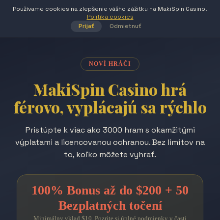
Používame cookies na zlepšenie vášho zážitku na MakiSpin Casino.
MakiSpin Casino
Politika cookies
Prijať
Odmietnuť
NOVÍ HRÁČI
MakiSpin Casino hrá
férovo, vyplácajú sa rýchlo
Pristúpte k viac ako 3000 hram s okamžitými
výplatami a licencovanou ochranou. Bez limitov na
to, koľko môžete vyhrať.
100% Bonus až do $200 + 50
Bezplatných točení
Minimálny vklad $10. Pozrite si úplné podmienky v časti