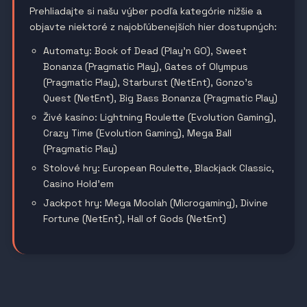
Prehliadajte si našu výber podľa kategórie nižšie a
objavte niektoré z najobľúbenejších hier dostupných:
Automaty: Book of Dead (Play'n GO), Sweet
Bonanza (Pragmatic Play), Gates of Olympus
(Pragmatic Play), Starburst (NetEnt), Gonzo's
Quest (NetEnt), Big Bass Bonanza (Pragmatic Play)
Živé kasíno: Lightning Roulette (Evolution Gaming),
Crazy Time (Evolution Gaming), Mega Ball
(Pragmatic Play)
Stolové hry: European Roulette, Blackjack Classic,
Casino Hold'em
Jackpot hry: Mega Moolah (Microgaming), Divine
Fortune (NetEnt), Hall of Gods (NetEnt)