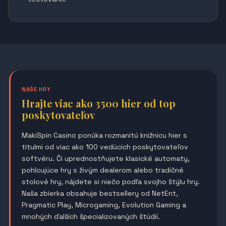
NAŠE HRY
Hrajte viac ako 3500 hier od top
poskytovateľov
MakiSpin Casino ponúka rozmanitú knižnicu hier s
titulmi od viac ako 100 vedúcich poskytovateľov
softvéru. Či uprednostňujete klasické automaty,
pohlcujúce hry s živým dealerom alebo tradičné
stolové hry, nájdete si niečo podľa svojho štýlu hry.
Naša zbierka obsahuje bestsellery od NetEnt,
Pragmatic Play, Microgaming, Evolution Gaming a
mnohých ďalších špecializovaných štúdií.