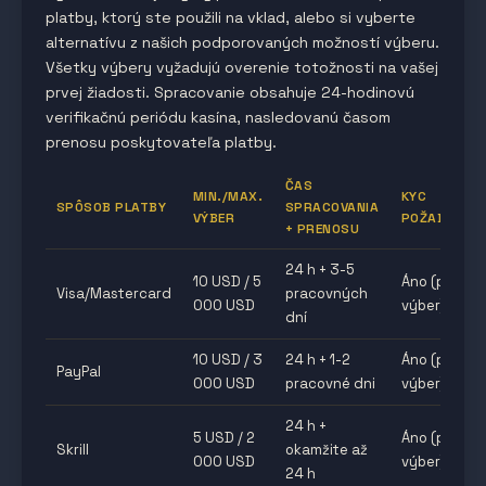
platby, ktorý ste použili na vklad, alebo si vyberte
alternatívu z našich podporovaných možností výberu.
Všetky výbery vyžadujú overenie totožnosti na vašej
prvej žiadosti. Spracovanie obsahuje 24-hodinovú
verifikačnú periódu kasína, nasledovanú časom
prenosu poskytovateľa platby.
ČAS
MIN./MAX.
KYC
SPÔSOB PLATBY
SPRACOVANIA
VÝBER
POŽADOVAN
+ PRENOSU
24 h + 3-5
10 USD / 5
Áno (prvý
Visa/Mastercard
pracovných
000 USD
výber)
dní
10 USD / 3
24 h + 1-2
Áno (prvý
PayPal
000 USD
pracovné dni
výber)
24 h +
5 USD / 2
Áno (prvý
Skrill
okamžite až
000 USD
výber)
24 h