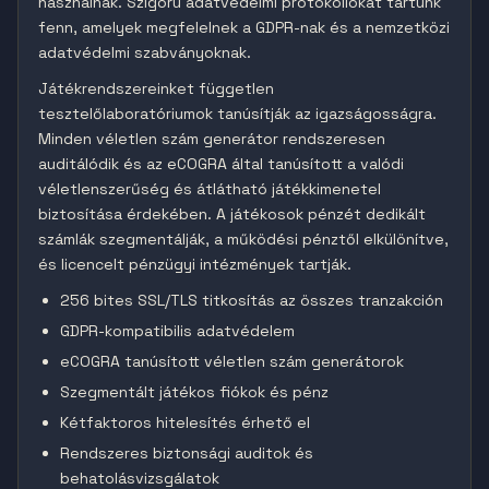
használnak. Szigorú adatvédelmi protokollokat tartunk
fenn, amelyek megfelelnek a GDPR-nak és a nemzetközi
adatvédelmi szabványoknak.
Játékrendszereinket független
tesztelőlaboratóriumok tanúsítják az igazságosságra.
Minden véletlen szám generátor rendszeresen
auditálódik és az eCOGRA által tanúsított a valódi
véletlenszerűség és átlátható játékkimenetel
biztosítása érdekében. A játékosok pénzét dedikált
számlák szegmentálják, a működési pénztől elkülönítve,
és licencelt pénzügyi intézmények tartják.
256 bites SSL/TLS titkosítás az összes tranzakción
GDPR-kompatibilis adatvédelem
eCOGRA tanúsított véletlen szám generátorok
Szegmentált játékos fiókok és pénz
Kétfaktoros hitelesítés érhető el
Rendszeres biztonsági auditok és
behatolásvizsgálatok