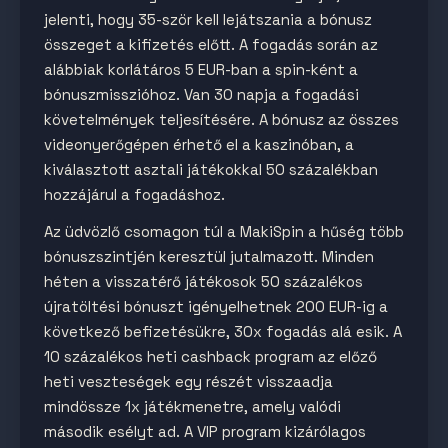
jelenti, hogy 35-ször kell lejátszania a bónusz
összeget a kifizetés előtt. A fogadás során az
alábbiak korlátáros 5 EUR-ban a spin-ként a
bónuszmisszióhoz. Van 30 napja a fogadási
követelmények teljesítésére. A bónusz az összes
videonyerőgépen érhető el a kaszinóban, a
kiválasztott asztali játékokkal 50 százalékban
hozzájárul a fogadáshoz.
Az üdvözlő csomagon túl a MakiSpin a hűség több
bónuszszintjén keresztül jutalmazott. Minden
héten a visszatérő játékosok 50 százalékos
újratöltési bónuszt igényelhetnek 200 EUR-ig a
következő befizetésükre, 30x fogadás alá esik. A
10 százalékos heti cashback program az előző
heti veszteségek egy részét visszaadja
mindössze 1x játékmenetre, amely valódi
második esélyt ad. A VIP program kizárólagos