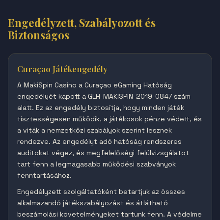
Engedélyzett, Szabályozott és
Biztonságos
Curaçao Játékengedély
A MakiSpin Casino a Curaçao eGaming Hatóság
engedélyét kapott a GLH-MAKISPIN-2019-0847 szám
alatt. Ez az engedély biztosítja, hogy minden játék
tisztességesen működik, a játékosok pénze védett, és
a viták a nemzetközi szabályok szerint lesznek
rendezve. Az engedélyt adó hatóság rendszeres
auditokat végez, és megfelelőségi felülvizsgálatot
tart fenn a legmagasabb működési szabványok
fenntartásához.
Engedélyzett szolgáltatóként betartjuk az összes
alkalmazandó játékszabályozást és átlátható
beszámolási követelményeket tartunk fenn. A védelme