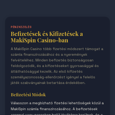
PÉNZKEZELÉS
Befizetések és Kifizetések a
MakiSpin Casino-ban
A MakiSpin Casino több fizetési módszert támogat a
számla finanszírozásához és a nyeremények
felvételéhez. Minden befizetés biztonságosan
feldolgozódik, és a kifizetéseket gyorsasággal és
átláthatósággal kezelik. Az első kifizetés
személyazonosság-ellenőrzést igényel a felelős
játék szabványainak betartása érdekében.
Befizetési Módok
Válasszon a megbízható fizetési lehetőségek közül a
MakiSpin számla finanszírozásához. A befizetések
azonnal vagy perceken belül jóváírásra kerülnek, és a