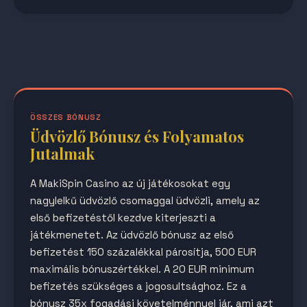
ÖSSZES BÓNUSZ
Üdvözlő Bónusz és Folyamatos
Jutalmak
A MakiSpin Casino az új játékosokat egy
nagylelkű üdvözlő csomaggal üdvözli, amely az
első befizetéstől kezdve kiterjeszti a
játékmenetet. Az üdvözlő bónusz az első
befizetést 150 százalékkal párosítja, 500 EUR
maximális bónuszértékkel. A 20 EUR minimum
befizetés szükséges a jogosultsághoz. Ez a
bónusz 35x fogadási követelménnyel jár, ami azt