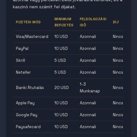
kaszinó nem számít fel díjakat.
MINIMUM
FELDOLGOZÁSI
FIZETÉSI MÓD
DÍJ
BEFIZETÉS
IDŐ
Visa/Mastercard
10 USD
Azonnali
Nincs
PayPal
10 USD
Azonnali
Nincs
Skrill
5 USD
Azonnali
Nincs
Neteller
5 USD
Azonnali
Nincs
1-3
Banki Átutalás
20 USD
Nincs
Munkanap
Apple Pay
10 USD
Azonnali
Nincs
Google Pay
10 USD
Azonnali
Nincs
Paysafecard
10 USD
Azonnali
Nincs