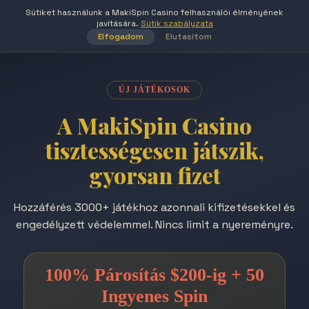
Sütiket használunk a MakiSpin Casino felhasználói élményének
MakiSpin Casino
javítására.
Sütik szabályzata
Elfogadom
Elutasítom
ÚJ JÁTÉKOSOK
A MakiSpin Casino
tisztességesen játszik,
gyorsan fizet
Hozzáférés 3000+ játékhoz azonnali kifizetésekkel és
engedélyzett védelemmel. Nincs limit a nyereményre.
100% Párosítás $200-ig + 50
Ingyenes Spin